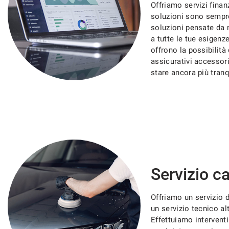
tracciamento
Offriamo servizi finan
che
soluzioni sono sempre
adottiamo
soluzioni pensate da 
per
a tutte le tue esigenze
offrire
offrono la possibilità 
le
assicurativi accessor
funzionalità
stare ancora più tranq
e
svolgere
le
attività
di
seguito
descritte.
Per
ottenere
maggiori
Servizio c
informazioni
sull'utilità
Offriamo un servizio d
e
sul
un servizio tecnico a
funzionamento
Effettuiamo interventi
di