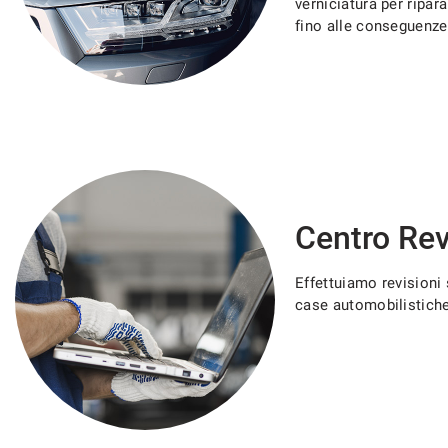
verniciatura per ripar
questi
fino alle conseguenze 
strumenti
di
tracciamento
si
rimanda
alla
cookie
policy.
Puoi
rivedere
Centro Rev
e
modificare
le
Effettuiamo revisioni s
tue
case automobilistiche
scelte
in
qualsiasi
momento.
a