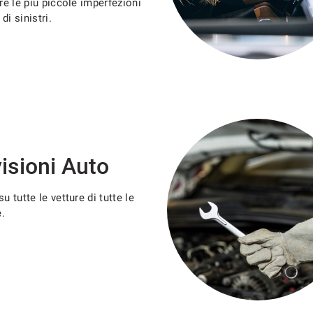
are le più piccole imperfezioni
di sinistri.
isioni Auto
u tutte le vetture di tutte le
.