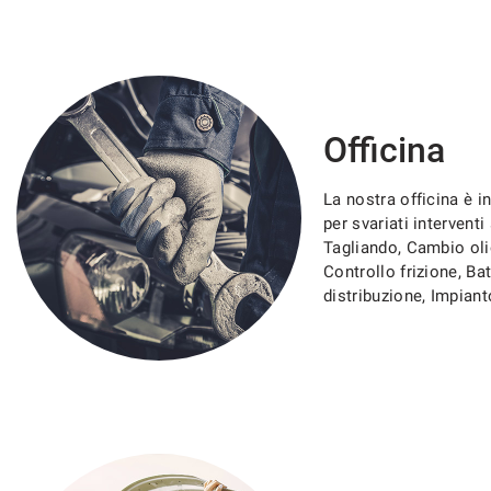
mpre
Cookie necessari
ilitato
Officina
Cookie delle preferenze
La nostra officina è in
per svariati intervent
Tagliando, Cambio oli
Cookie per il miglioramento dell'esperienza utente
Controllo frizione, Bat
distribuzione, Impiant
Cookie analitici
Cookie di marketing