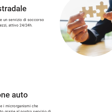
tradale
re un servizio di soccorso
ezzi, attivo 24/24h.
one auto
i e i microrganismi che
to grazie al nostro servizio di