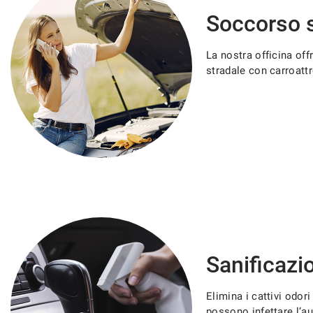
Soccorso s
La nostra officina off
stradale con carroattr
Sanificazi
Elimina i cattivi odor
possono infettare l’au