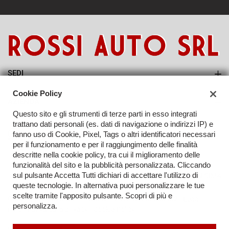
SEDI
Sede di Abbiategrasso
Cookie Policy
AZIENDA
Questo sito e gli strumenti di terze parti in esso integrati
Contatti
trattano dati personali (es. dati di navigazione o indirizzi IP) e
fanno uso di Cookie, Pixel, Tags o altri identificatori necessari
per il funzionamento e per il raggiungimento delle finalità
descritte nella cookie policy, tra cui il miglioramento delle
funzionalità del sito e la pubblicità personalizzata. Cliccando
sul pulsante Accetta Tutti dichiari di accettare l'utilizzo di
TORNA IN CIMA
queste tecnologie. In alternativa puoi personalizzare le tue
scelte tramite l'apposito pulsante. Scopri di più e
Copyright © 2026 Rossi Auto Srl - P.IVA 09207080962 -
Leggi
personalizza.
l'informativa sulla privacy
-
Cookie Policy