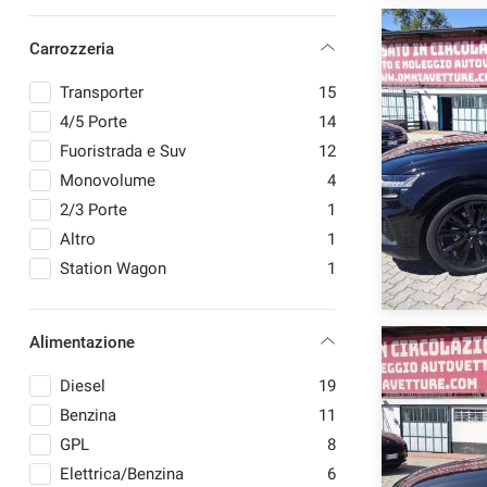
MERCEDES-BENZ
2
Carrozzeria
MINI
4
PEUGEOT
2
Transporter
15
mpre
Cookie necessari
PIAGGIO
8
4/5 Porte
14
ilitato
PORSCHE
3
Fuoristrada e Suv
12
TOYOTA
1
Monovolume
4
Cookie delle preferenze
VOLKSWAGEN
1
2/3 Porte
1
VOLVO
1
Altro
1
Cookie per il miglioramento dell'esperienza utente
Station Wagon
1
Cookie analitici
Alimentazione
Cookie di marketing
Diesel
19
Benzina
11
GPL
8
Elettrica/Benzina
6