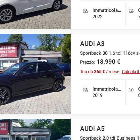
Immatricolazione
2022
AUDI A3
Sportback 30 1.6 tdi 116cv 
18.990 €
Prezzo:
Tua da
365 €
/ mese
Calcola i
Immatricolazione
2019
AUDI A5
Sportback 2.0 tdi Business 