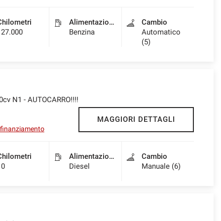
Chilometri
Alimentazione
Cambio
127.000
Benzina
Automatico
(5)
0cv N1 - AUTOCARRO!!!!
MAGGIORI DETTAGLI
l finanziamento
Chilometri
Alimentazione
Cambio
10
Diesel
Manuale (6)