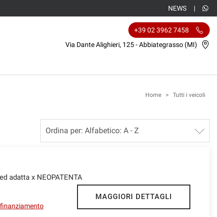
NEWS
+39 02 3962 7458
Via Dante Alighieri, 125 - Abbiategrasso (MI)
Home
>
Tutti i veicoli
nced adatta x NEOPATENTA
MAGGIORI DETTAGLI
l finanziamento