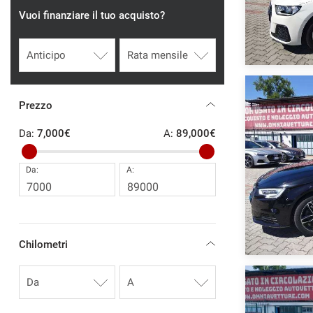
tracciamento
Vuoi finanziare il tuo acquisto?
che
adottiamo
per
offrire
le
funzionalità
e
Prezzo
svolgere
le
Da:
7,000€
A:
89,000€
attività
di
Da:
A:
seguito
descritte.
Per
ottenere
maggiori
informazioni
Chilometri
sull'utilità
e
sul
funzionamento
di