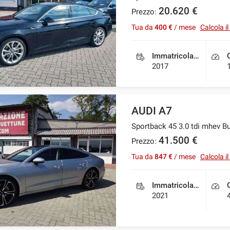
20.620 €
Prezzo:
Tua da
400 €
/ mese
Calcola i
Immatricolazione
2017
AUDI A7
Sportback 45 3.0 tdi mhev Bu
41.500 €
Prezzo:
Tua da
847 €
/ mese
Calcola i
Immatricolazione
2021