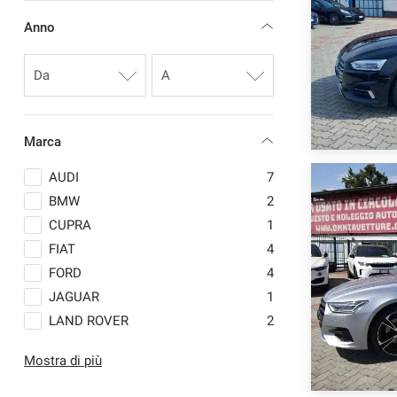
questi
Anno
strumenti
di
tracciamento
si
rimanda
alla
cookie
Marca
policy.
Puoi
AUDI
7
rivedere
BMW
2
e
CUPRA
1
modificare
le
FIAT
4
tue
FORD
4
scelte
JAGUAR
1
in
qualsiasi
LAND ROVER
2
momento.
MASERATI
1
Mostra di più
MAXUS
3
MAZDA
1
a