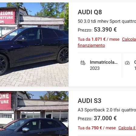
AUDI Q8
50 3.0 tdi mhev Sport quattr
53.390 €
Prezzo:
Tua da
1.071 €
/ mese
Calcola 
finanziamento
Immatricolazione
2023
AUDI S3
A3 Sportback 2.0 tfsi quattr
37.000 €
Prezzo:
Tua da
750 €
/ mese
Calcola i