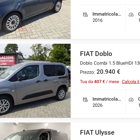
Immatricolazione
2016
FIAT Doblo
Doblo Combi 1.5 BlueHDI 13
20.940 €
Prezzo:
Tua da
407 €
/ mese
Calcola i
Immatricolazione
2026
FIAT Ulysse