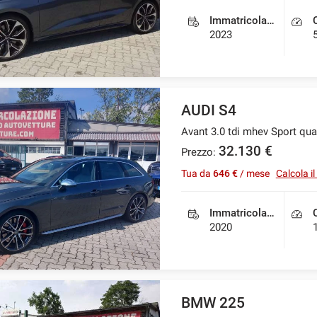
Immatricolazione
2023
AUDI S4
Avant 3.0 tdi mhev Sport qua
32.130 €
Prezzo:
Tua da
646 €
/ mese
Calcola i
Immatricolazione
2020
BMW 225