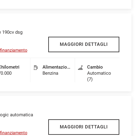
e 190cv dsg
MAGGIORI DETTAGLI
l finanziamento
Chilometri
Alimentazione
Cambio
70.000
Benzina
Automatico
(7)
logic automatica
MAGGIORI DETTAGLI
l finanziamento