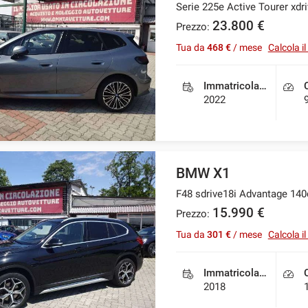
Serie 225e Active Tourer xdr
23.800 €
Prezzo:
Tua da
468 €
/ mese
Calcola i
Immatricolazione
2022
BMW X1
F48 sdrive18i Advantage 14
15.990 €
Prezzo:
Tua da
301 €
/ mese
Calcola i
Immatricolazione
2018