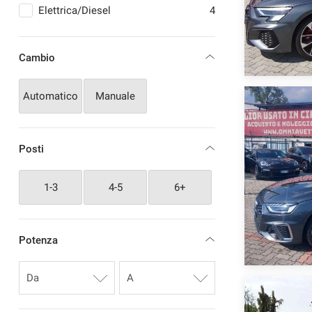
Elettrica/Diesel
4
Cambio
Automatico
Manuale
Posti
1-3
4-5
6+
Potenza