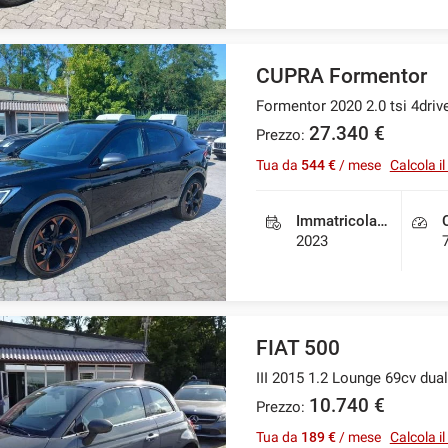
CUPRA Formentor
Formentor 2020 2.0 tsi 4driv
27.340 €
Prezzo:
Tua da
544 €
/ mese
Calcola i
Immatricolazione
2023
FIAT 500
III 2015 1.2 Lounge 69cv dua
10.740 €
Prezzo:
Tua da
189 €
/ mese
Calcola i