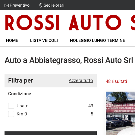
Preventivo
Sedi e orari
Le
tue
preferenze
di
HOME
consenso
HOME
LISTA VEICOLI
NOLEGGIO LUNGO TERMINE
Il
LISTA VEICOLI
seguente
Auto a Abbiategrasso, Rossi Auto Srl
pannello
NOLEGGIO LUNGO TERMINE
ti
consente
di
Filtra per
ACQUISTIAMO USATO
Azzera tutto
48 risultati
esprimere
le
Condizione
tue
ASSISTENZA
preferenze
Usato
43
di
consenso
CONTATTI
Km 0
5
alle
tecnologie
NEWS
di