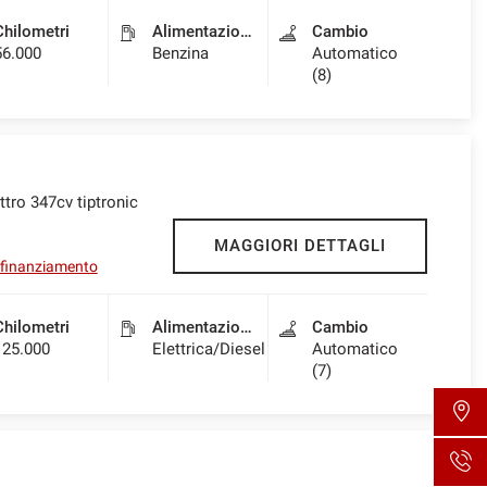
Chilometri
Alimentazione
Cambio
56.000
Benzina
Automatico
(8)
ttro 347cv tiptronic
MAGGIORI DETTAGLI
l finanziamento
Chilometri
Alimentazione
Cambio
125.000
Elettrica/Diesel
Automatico
(7)