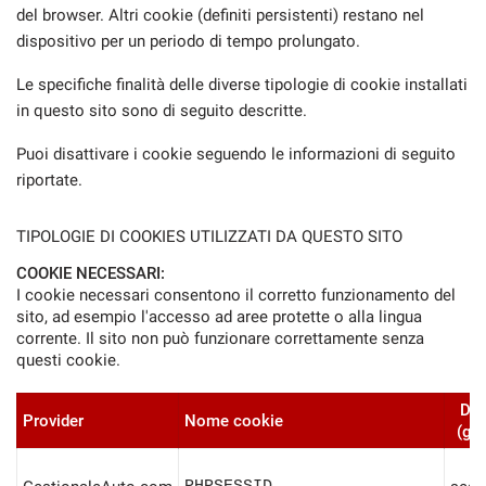
del browser. Altri cookie (definiti persistenti) restano nel
questi
dispositivo per un periodo di tempo prolungato.
strumenti
di
Le specifiche finalità delle diverse tipologie di cookie installati
tracciamento
si
in questo sito sono di seguito descritte.
rimanda
alla
Puoi disattivare i cookie seguendo le informazioni di seguito
cookie
riportate.
policy.
Puoi
TIPOLOGIE DI COOKIES UTILIZZATI DA QUESTO SITO
rivedere
e
COOKIE NECESSARI:
modificare
I cookie necessari consentono il corretto funzionamento del
le
sito, ad esempio l'accesso ad aree protette o alla lingua
tue
corrente. Il sito non può funzionare correttamente senza
scelte
questi cookie.
in
qualsiasi
Dur
momento.
Provider
Nome cookie
(gio
a