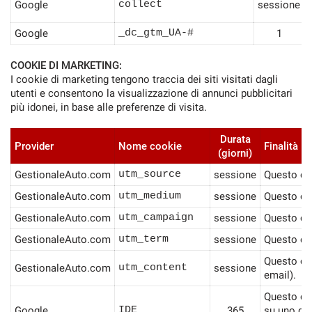
Google
collect
sessione
Google
_dc_gtm_UA-#
1
COOKIE DI MARKETING:
I cookie di marketing tengono traccia dei siti visitati dagli
utenti e consentono la visualizzazione di annunci pubblicitari
più idonei, in base alle preferenze di visita.
Durata
Provider
Nome cookie
Finalità
(giorni)
GestionaleAuto.com
utm_source
sessione
Questo coo
GestionaleAuto.com
utm_medium
sessione
Questo coo
GestionaleAuto.com
utm_campaign
sessione
Questo co
GestionaleAuto.com
utm_term
sessione
Questo coo
Questo coo
GestionaleAuto.com
utm_content
sessione
email).
Questo coo
Google
IDE
365
su uno deg