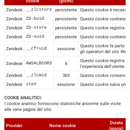
cookie
(giorni)
Zendesk
__zlcstore
persistente
Questo cookie è necessario
Zendesk
ZD-buid
persistente
Questo cookie contiene un 
Zendesk
ZD-store
persistente
Questo cookie registra se
Zendesk
ZD-suid
persistente
Questo cookie contiene un
Questo cookie fa parte dei
Zendesk
__cfruid
sessione
gli operatori del sito Web.
Questo cookie registra qua
Zendesk
AWSALBCORS
6
l'esperienza dell'utente.
Zendesk
__zlcmid
365
Questo cookie conserva lo 
Zendesk
zte#
sessione
Questo cookie salva un ID
COOKIE ANALITICI:
I cookie analitici forniscono statistiche anonime sulle visite
alle varie pagine del sito.
Durata
Provider
Nome cookie
(giorni)