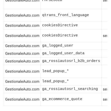
GestionaleAuto.com
PHPSESSID
sess
GestionaleAuto.com
qtrans_front_language
3
mpre
Cookie necessari
GestionaleAuto.com
cookiesDirective
1
ilitato
GestionaleAuto.com
cookiesDirective
sess
Cookie delle preferenze
GestionaleAuto.com
ga_logged_user
Cookie per il miglioramento dell'esperienza utente
GestionaleAuto.com
ga_logged_user_data
GestionaleAuto.com
ga_rossiautosrl_b2b_orders
9
Cookie analitici
GestionaleAuto.com
lead_popup_*
Cookie di marketing
GestionaleAuto.com
lead_popup_*
3
GestionaleAuto.com
ga_rossiautosrl_searching
sess
Leggi
GestionaleAuto.com
ga_ecommerce_quote
sess
la
cookie
policy