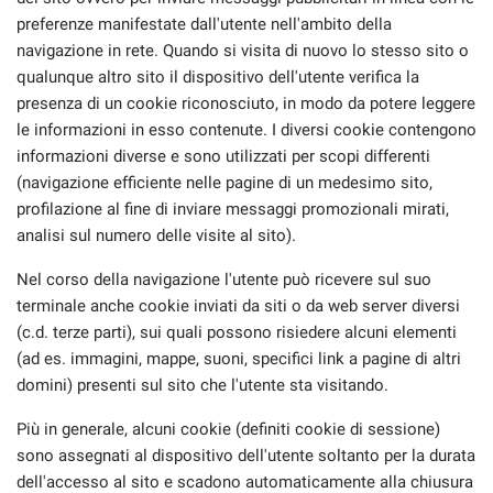
tracciamento
preferenze manifestate dall'utente nell'ambito della
che
navigazione in rete. Quando si visita di nuovo lo stesso sito o
adottiamo
per
qualunque altro sito il dispositivo dell'utente verifica la
offrire
presenza di un cookie riconosciuto, in modo da potere leggere
le
le informazioni in esso contenute. I diversi cookie contengono
funzionalità
informazioni diverse e sono utilizzati per scopi differenti
e
(navigazione efficiente nelle pagine di un medesimo sito,
svolgere
le
profilazione al fine di inviare messaggi promozionali mirati,
attività
analisi sul numero delle visite al sito).
di
seguito
Nel corso della navigazione l'utente può ricevere sul suo
descritte.
terminale anche cookie inviati da siti o da web server diversi
Per
(c.d. terze parti), sui quali possono risiedere alcuni elementi
ottenere
(ad es. immagini, mappe, suoni, specifici link a pagine di altri
maggiori
informazioni
domini) presenti sul sito che l'utente sta visitando.
sull'utilità
e
Più in generale, alcuni cookie (definiti cookie di sessione)
sul
sono assegnati al dispositivo dell'utente soltanto per la durata
funzionamento
dell'accesso al sito e scadono automaticamente alla chiusura
di