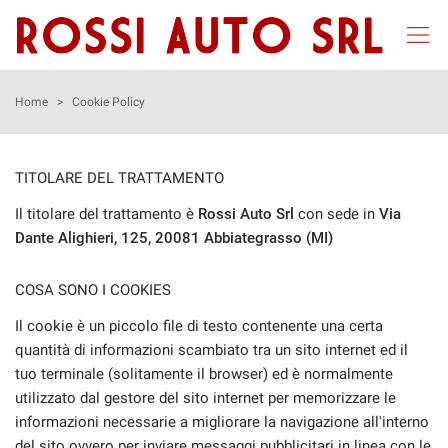
Le
tue
preferenze
di
HOME
Home
>
Cookie Policy
consenso
Il
LISTA VEICOLI
seguente
TITOLARE DEL TRATTAMENTO
pannello
NOLEGGIO LUNGO TERMINE
Il titolare del trattamento è
Rossi Auto Srl
con sede in
Via
ti
consente
Dante Alighieri, 125, 20081 Abbiategrasso (MI)
di
ACQUISTIAMO USATO
esprimere
COSA SONO I COOKIES
le
tue
ASSISTENZA
Il cookie è un piccolo file di testo contenente una certa
preferenze
quantità di informazioni scambiato tra un sito internet ed il
di
tuo terminale (solitamente il browser) ed è normalmente
consenso
CONTATTI
alle
utilizzato dal gestore del sito internet per memorizzare le
tecnologie
informazioni necessarie a migliorare la navigazione all'interno
NEWS
di
del sito ovvero per inviare messaggi pubblicitari in linea con le