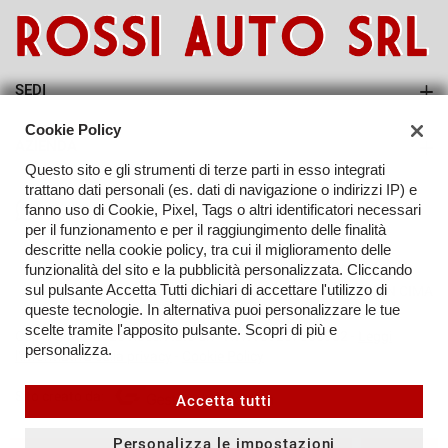
SEDI
Sede di Abbiategrasso
Cookie Policy
AZIENDA
Questo sito e gli strumenti di terze parti in esso integrati
Contatti
trattano dati personali (es. dati di navigazione o indirizzi IP) e
fanno uso di Cookie, Pixel, Tags o altri identificatori necessari
per il funzionamento e per il raggiungimento delle finalità
descritte nella cookie policy, tra cui il miglioramento delle
funzionalità del sito e la pubblicità personalizzata. Cliccando
sul pulsante Accetta Tutti dichiari di accettare l'utilizzo di
TORNA IN CIMA
queste tecnologie. In alternativa puoi personalizzare le tue
scelte tramite l'apposito pulsante. Scopri di più e
Copyright © 2026 Rossi Auto Srl - P.IVA 09207080962 -
Leggi
personalizza.
l'informativa sulla privacy
-
Cookie Policy
Sito creato da:
Accetta tutti
Personalizza le impostazioni