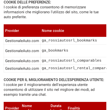
COOKIE DELLE PREFERENZE:
I cookie di preferenza consentono di memorizzare
Salva
informazioni che migliorano l'utilizzo del sito, come le tue
le
impostazioni
auto preferite.
Provider
Nome cookie
GestionaleAuto.com
ga_rossiautosrl_bookmarks
GestionaleAuto.com
ga_bookmarks
GestionaleAuto.com
ga_rossiautosrl_comparables
GestionaleAuto.com
ga_rossiautosrl_rental_compara
COOKIE PER IL MIGLIORAMENTO DELL'ESPERIENZA UTENTE:
I cookie per il miglioramento dell'esperienza utente
consentono di utilizzare il sito nel migliore dei modi, ad
esempio tramite una chat.
Nome
Durata
Provider
Finalità