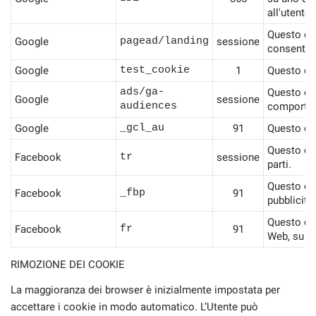
all'utente.
Questo coo
Google
pagead/landing
sessione
consente i
Google
test_cookie
1
Questo coo
ads/ga-
Questo coo
Google
sessione
audiences
comportame
Google
_gcl_au
91
Questo coo
Questo coo
Facebook
tr
sessione
parti.
Questo coo
Facebook
_fbp
91
pubblicità
Questo coo
Facebook
fr
91
Web, su si
RIMOZIONE DEI COOKIE
La maggioranza dei browser è inizialmente impostata per
accettare i cookie in modo automatico. L’Utente può